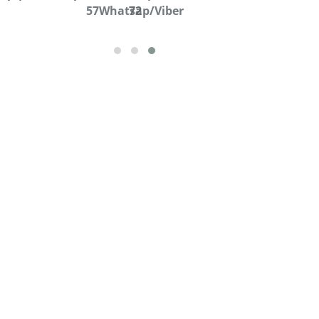
57Whatsap/Viber
72