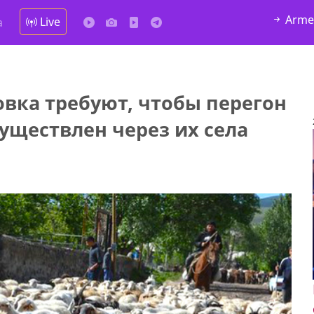
Arme
Live
а
вка требуют, чтобы перегон
существлен через их села