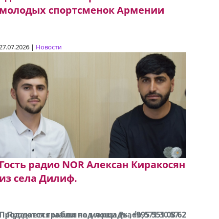
молодых спортсменок Армении
27.07.2026 |
Новости
Гость радио NOR Алексан Киракосян
из села Дилиф.
Продаются грабли под лощадь ,+995 551 08 62
Продается машина марки Prado,571 30 57
В горо