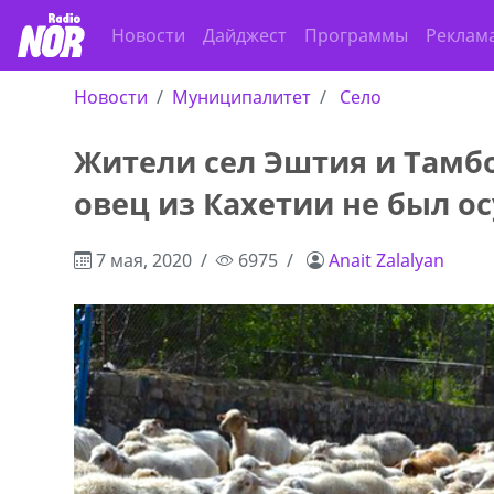
Новости
Дайджест
Программы
Реклам
Новости
Муниципалитет
Село
Жители сел Эштия и Тамбо
овец из Кахетии не был о
7 мая, 2020
6975
Anait Zalalyan