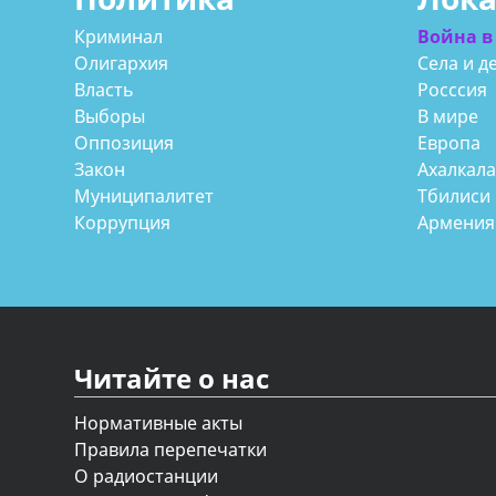
Криминал
Война в
Олигархия
Села и д
Власть
Росссия
Выборы
В мире
Оппозиция
Европа
Закон
Ахалкал
Муниципалитет
Тбилиси
Коррупция
Армения
Читайте о нас
Нормативные акты
Правила перепечатки
О радиостанции