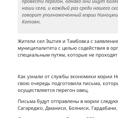
провести перегон, однако они ищут боле
cдается в аренду дом, 571 30 5
наши села, и каждый раз среди нашего с
57Whatsap/Viber
говорит уполномоченный мэрии Ниноцми
Котоян.
Жители сел Эштия и Тамбовка с заявлен
муниципалитета с целью содействия в ор
специальным путям, которые не проходят 
Как узнали от службы экономики мэрии 
свою очередь подготовила письма, котор
осуществляется перегон овец.
Письма будут отправлены в мэрии следу
Сагареджо, Дманиси, Болниси, Гардабани,