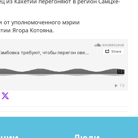
ец из Кахетии перегоняют в регион Самцхе-
и от уполномоченного мэрии
тии Ягора Котояна.
ации
Люди