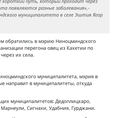
е короткий путь, который проходит через
7
кота появляются разные заболевания»,-
ндского муниципалитета в селе Эштия Ягор
ием обратились в мэрию Ниноцминдского
ганизации перегона овец из Кахетии по
через их села.
Ниноцминдского муниципалитета, мэрия в
ые направит в муниципалитеты, откуда
ющих муниципалитетов: Дедоплицхаро,
 Марнеули, Сигнахи, Удабния, Гурджани.