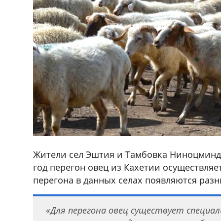
Жители сел Эштия и Тамбовка Ниноцминд
год перегон овец из Кахетии осуществляет
перегона в данных селах появляются раз
«Для перегона овец существует специал
,+995 551 08 62
В городе Ниноцминда около фастфу