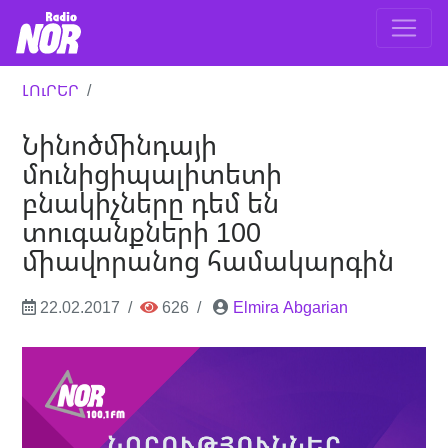
ԼՈւՐԵՐ
Նինոծմինդայի
մունիցիպալիտետի
բնակիչները դեմ են
տուգանքների 100
միավորանոց համակարգին
22.02.2017
626
Elmira Abgarian