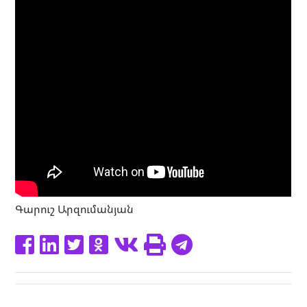
Գարուշ Արզումանյան