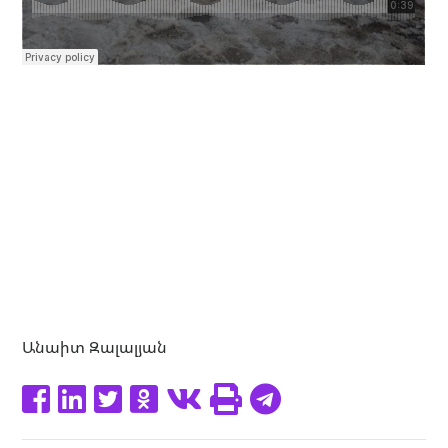
Անաիտ Զալալյան