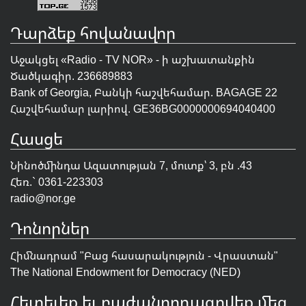
Դարձեք հովանավոր
Աջակցել «Radio - TV NOR» - ի աշխատանքին
Ծածկագիր. 236689883
Bank of Georgia, Բանկի հաշվեհամար. BAGAGE 22
Հաշվեհամար լարիով. GE36BG0000000694040400
Հասցե
Նինոծմինդա Ազատության 7, մուտք՝ 3, բն .43
Հեռ.` 0361-223303
radio@nor.ge
Դոնորներ
Հիմնադրամ "
Բաց հասարակություն - Վրաստան
"
The National Endowment for Democracy (NED)
Հետեւեք եւ բաժանորդագրվեք մեզ