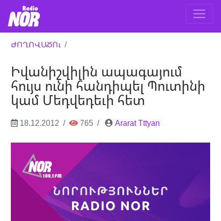
ԺՈՂՈՎԱԾՈւ
Իվանիշվիլին ապագայում
հույս ունի հանդիպել Պուտինի
կամ Մեդվեդեւի հետ
18.12.2012
765
Ararat Tttyan