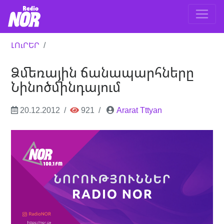
ԼՈւՐԵՐ
Ձմեռային ճանապարհները
Նինոծմինդայում
20.12.2012
921
Ararat Tttyan