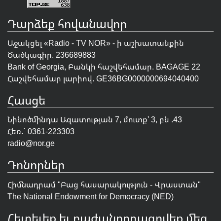
Դարձեք հովանավոր
Աջակցել «Radio - TV NOR» - ի աշխատանքին
Ծածկագիր. 236689883
Bank of Georgia, Բանկի հաշվեհամար. BAGAGE 22
Հաշվեհամար լարիով. GE36BG0000000694040400
Հասցե
Նինոծմինդա Ազատության 7, մուտք՝ 3, բն .43
Հեռ.` 0361-223303
radio@nor.ge
Դոնորներ
Հիմնադրամ "
Բաց հասարակություն - Վրաստան
"
The National Endowment for Democracy (NED)
Հետեւեք եւ բաժանորդագրվեք մեզ