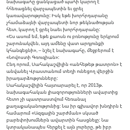
նախագահը ցանկացած պահի կարող է
հհեռացնել վարչապետին եւ ցրել
կառավարությունը: Իսկ եթե խորհրդարանը
չհամաձայնի վարչապետի նոր թեկնածության
հետ, կարող է ցրել նաեւ խորհրդարանը:
«Ես ասում եմ, եթե քաոսն ու բռնությունը երկրում
շարունակվեն, այդ ամենը վատ արդյունքի
կհանգեցնի», – նշել է նախագահը, մեջբերում է
«Նովոստի Գռուզիան»:
Ընդ որում, Սահակաշվիլին «անհեթեթ թատրոն» է
անվանել Վրաստանում տեղի ունեցող վերջին
իրադարձությունները:
Սահակաշվիլին հայտարարել է, որ 2013թ.
նախագահական լիազորությունների ավարտից
հետո չի պատրաստվում հեռանալ
քաղաքականությունից: Նա իր գլխավոր խնդիրն է
համարում «Ազգային շարժման» սկսած
բարեփոխումներն ավարտին հասցնելը: Նա
կտրականապես հերքել է այն լուրերը, թե իբր