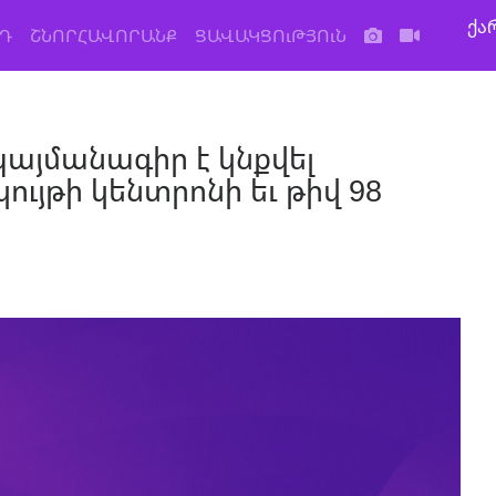
ქა
Դ
ՇՆՈՐՀԱՎՈՐԱՆՔ
ՑԱՎԱԿՑՈւԹՅՈւՆ
այմանագիր է կնքվել
ույթի կենտրոնի եւ թիվ 98