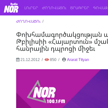
(current)
ԼՈւՐԵՐ
ԺՈՂՈՎԱԾՈւ
ԾՐԱԳՐԵՐ
ԳՈՎԱԶ
ԺՈՂՈՎԱԾՈւ
Փոխհամագործակցության պ
Թբիլիսիի «Հայարտուն» մշակ
հանրային դպրոցի միջեւ
21.12.2012
850
Ararat Tttyan