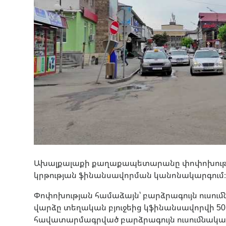
Ախալքալաքի քաղաքապետարանը փոփոխությու
կրթության ֆինանսավորման կանոնակարգում
Փոփոխության համաձայն՝ բարձրագույն ուսու
վարձը տեղական բյուջեից կֆինանսավորվի 5
հավատարմագրված բարձրագույն ուսումնական