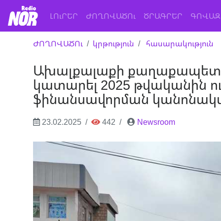
(current)
ԼՈւՐԵՐ
ԺՈՂՈՎԱԾՈւ
ԾՐԱԳՐԵՐ
ԳՈՎԱԶ
ԺՈՂՈՎԱԾՈւ
կրթություն
հասարակություն
Ախալքալաքի քաղաքապետա
կատարել 2025 թվականին ո
ֆինանսավորման կանոնակ
23.02.2025
442
Newsroom