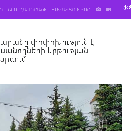
ქა
Դ
ՇՆՈՐՀԱՎՈՐԱՆՔ
ՑԱՎԱԿՑՈւԹՅՈւՆ
րանը փոփոխություն է
ւսանողների կրթության
արգում