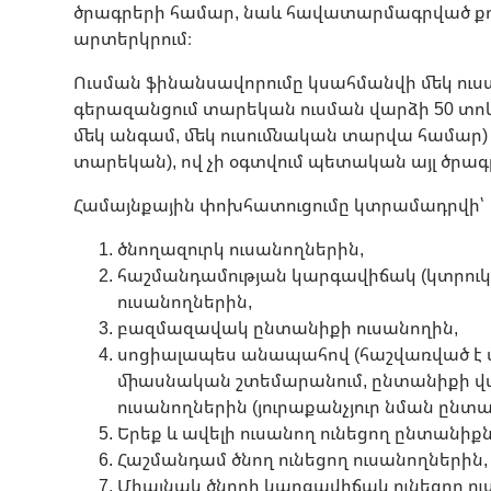
ծրագրերի համար, նաև հավատարմագրված քոլե
արտերկրում։
Ուսման ֆինանսավորումը կսահմանվի մեկ ուսան
գերազանցում տարեկան ուսման վարձի 50 տոկ
մեկ անգամ, մեկ ուսումնական տարվա համար) 
տարեկան), ով չի օգտվում պետական ​​այլ ծրա
Համայնքային փոխհատուցումը կտրամադրվի՝
ծնողազուրկ ուսանողներին,
հաշմանդամության կարգավիճակ (կտրուկ
ուսանողներին,
բազմազավակ ընտանիքի ուսանողին,
սոցիալապես անապահով (հաշվառված է
միասնական շտեմարանում, ընտանիքի վար
ուսանողներին (յուրաքանչյուր նման ընտա
Երեք և ավելի ուսանող ունեցող ընտանիք
Հաշմանդամ ծնող ունեցող ուսանողներին,
Միայնակ ծնողի կարգավիճակ ունեցող ո