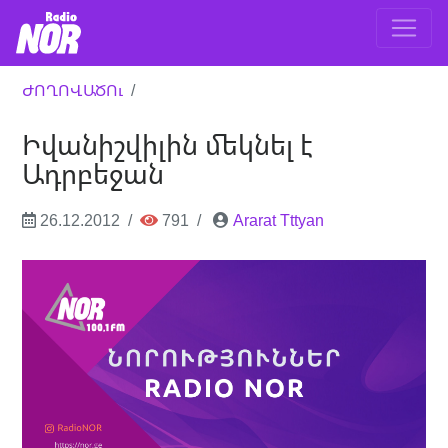
ԺՈՂՈՎԱԾՈւ
Իվանիշվիլին մեկնել է
Ադրբեջան
26.12.2012
791
Ararat Tttyan