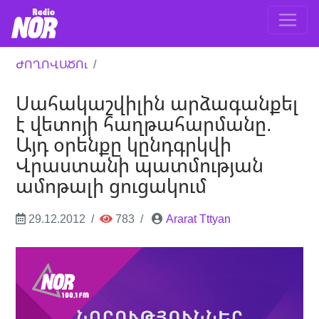
ԺՈՂՈՎԱԾՈւ
Սահակաշվիլին արձագանքել
է վետոյի հաղթահարմանը.
Այդ օրենքը կընդգրկվի
Վրաստանի պատմության
ամոթալի ցուցակում
29.12.2012
783
Ararat Tttyan