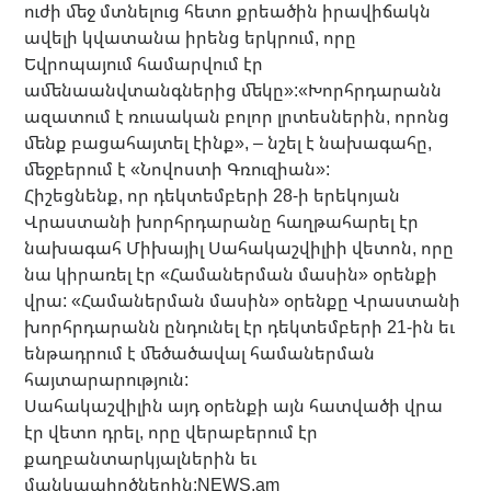
ուժի մեջ մտնելուց հետո քրեածին իրավիճակն
ավելի կվատանա իրենց երկրում, որը
Եվրոպայում համարվում էր
ամենաանվտանգներից մեկը»:«Խորհրդարանն
ազատում է ռուսական բոլոր լրտեսներին, որոնց
մենք բացահայտել էինք», – նշել է նախագահը,
մեջբերում է «Նովոստի Գռուզիան»:
Հիշեցնենք, որ դեկտեմբերի 28-ի երեկոյան
Վրաստանի խորհրդարանը հաղթահարել էր
նախագահ Միխայիլ Սահակաշվիլիի վետոն, որը
նա կիրառել էր «Համաներման մասին» օրենքի
վրա: «Համաներման մասին» օրենքը Վրաստանի
խորհրդարանն ընդունել էր դեկտեմբերի 21-ին եւ
ենթադրում է մեծածավալ համաներման
հայտարարություն:
Սահակաշվիլին այդ օրենքի այն հատվածի վրա
էր վետո դրել, որը վերաբերում էր
քաղբանտարկյալներին եւ
մանկապիղծներին:NEWS.am