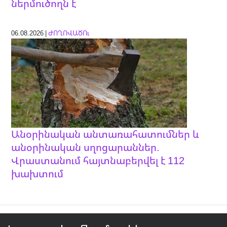
ներմուծողն է
06.08.2026 |
ԺՈՂՈՎԱԾՈւ
Անօրինական անտառահատումներ և
անօրինական սղոցարաններ.
Վրաստանում հայտնաբերվել է 112
խախտում