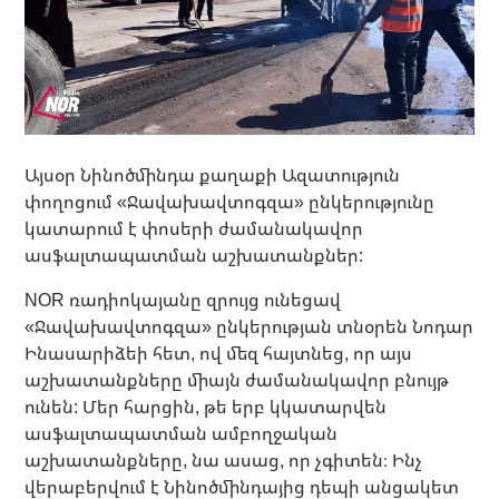
Այսօր Նինոծմինդա քաղաքի Ազատություն
փողոցում «Ջավախավտոգզա» ընկերությունը
կատարում է փոսերի ժամանակավոր
ասֆալտապատման աշխատանքներ:
NOR ռադիոկայանը զրույց ունեցավ
«Ջավախավտոգզա» ընկերության տնօրեն Նոդար
Ինասարիձեի հետ, ով մեզ հայտնեց, որ այս
աշխատանքները միայն ժամանակավոր բնույթ
ունեն: Մեր հարցին, թե երբ կկատարվեն
ասֆալտապատման ամբողջական
աշխատանքները, նա ասաց, որ չգիտեն։ Ինչ
վերաբերվում է Նինոծմինդայից դեպի անցակետ