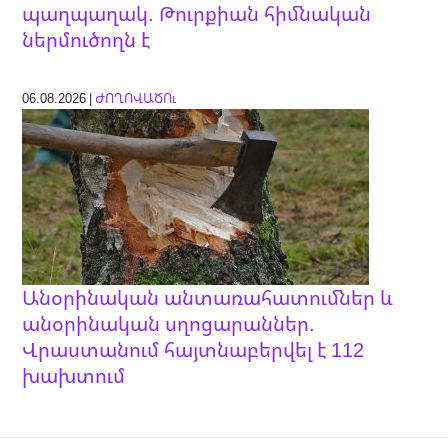
պաղպաղակ. Թուրքիան հիմնական
ներմուծողն է
06.08.2026 |
ԺՈՂՈՎԱԾՈւ
Անօրինական անտառահատումներ և
անօրինական սղոցարաններ.
Վրաստանում հայտնաբերվել է 112
խախտում