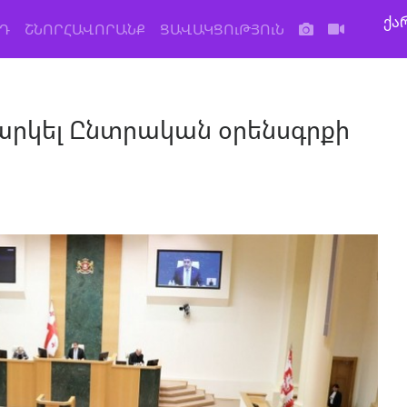
ქა
Դ
ՇՆՈՐՀԱՎՈՐԱՆՔ
ՑԱՎԱԿՑՈւԹՅՈւՆ
նարկել Ընտրական օրենսգրքի