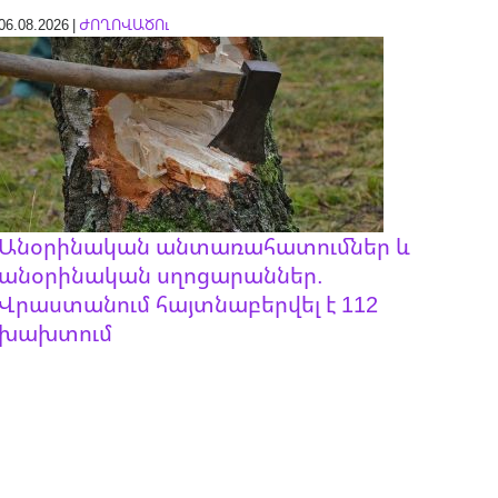
06.08.2026 |
ԺՈՂՈՎԱԾՈւ
Անօրինական անտառահատումներ և
անօրինական սղոցարաններ.
Վրաստանում հայտնաբերվել է 112
խախտում