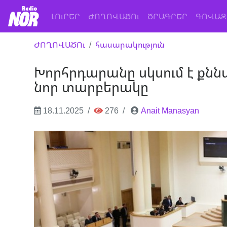
(current)
ԼՈւՐԵՐ
ԺՈՂՈՎԱԾՈւ
ԾՐԱԳՐԵՐ
ԳՈՎԱԶ
ԺՈՂՈՎԱԾՈւ
հասարակություն
Խորհրդարանը սկսում է քն
նոր տարբերակը
18.11.2025
276
Anait Manasyan