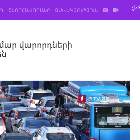
ქა
Դ
ՇՆՈՐՀԱՎՈՐԱՆՔ
ՑԱՎԱԿՑՈւԹՅՈւՆ
մար վարորդների
են