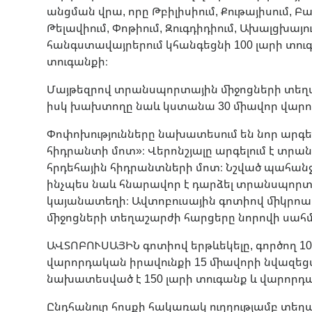
անցման վրա, որը Թբիլիսիում, Քութայիսում, Բա
Թելավիում, Փոթիում, Զուգդիդիում, Ախալցխայ
հանգստավայրերում կհանգեցնի 100 լարի տուգան
տուգանքի։
Մայթեզրով տրանսպորտային միջոցների տեղաշ
իսկ խախտողը նաև կստանա 30 միավոր վարո
Փոփոխությունները նախատեսում են նոր արգել
հիդրանտի մոտ»։ Վերոնշյալը արգելում է տր
հրդեհային հիդրանտների մոտ։ Նշված պահանջ
ինչպես նաև հնարավոր է դարձել տրանսպոր
կայանատեղի։ Ավտոբուսային գոտիով միկրոա
միջոցների տեղաշարժի հարցերը նորովի սահ
ԱՎՏՈԲՈՒՍԱՅԻՆ գոտիով երթևեկելը, գործող 10
վարորդական իրավունքի 15 միավորի նվազեց
նախատեսված է 150 լարի տուգանք և վարորդա
Ընդհանուր հոսքի հակառակ ուղղությամբ տեղ