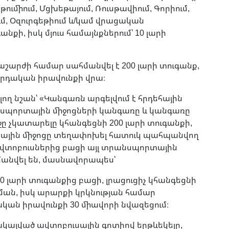
թումիում, Մցխեթայում, Ռուսթավիում, Գորիում,
ում, Օզուրգեթիում և/կամ վրացական
քի, իսկ մյուս համայնքներում՝ 10 լարի
արժի համար սահմանվել է 200 լարի տուգանք,
րդական իրավունքի վրա։
ող նշան՝ «Կանգառն արգելվում է հրդեհային
անսպորտային միջոցների կանգառը և կանգառը
ը չկատարելը կհանգեցնի 200 լարի տուգանքի,
տային միջոցը տեղափոխել հատուկ պահպանվող
վտոբուսներից բացի այլ տրանսպորտային
մանվել են, մասնավորապես՝
0 լարի տուգանքից բացի, լրացուցիչ կհանգեցնի
ման, իսկ արարքի կրկնության համար
կան իրավունքի 30 միավորի նվազեցում։
ակայված ավտոբուսային գոտիով երթևեկելը,