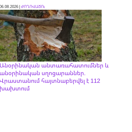
06.08.2026 |
ԺՈՂՈՎԱԾՈւ
Անօրինական անտառահատումներ և
անօրինական սղոցարաններ.
Վրաստանում հայտնաբերվել է 112
խախտում