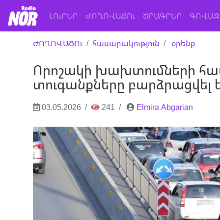
(current)
ԼՈւՐԵՐ
ԺՈՂՈՎԱԾՈւ
ԾՐԱԳՐԵՐ
ԳՈՎԱԶ
ԺՈՂՈՎԱԾՈւ
հասարակություն
օրենք
Որոշակի խախտումների հա
տուգանքները բարձրացվել 
03.05.2026
241
Elmira Abgarian