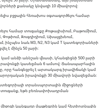
որների քանակը կնվազի 10 միավորով։
ելիս բջջային հեռախոս օգտագործելու համար
ու համար տուգանքը Քութայիսիում, Բաթումիում,
, Փոթիում, Զուգդիդիում, Ախալցխեում,
, ինչպես նաև M3, N2, N3 կամ T կատեգորիաների
 է մինչև 50 լարի։
ի կամ անձի աննշան վնասի, կհանգեցնի 500 լարի
 իրավունքի կասեցման 6 ամսով։ Ճանապարհային
ը, որը հանգեցրել է արտակարգ իրավիճակի կամ
վարորդական իրավունքի 30 միավորի նվազեցման։
3 կատեգորիայի տրանսպորտային միջոցների
 տուգանք, եթե բեռնափոխադրման
միջոցի կանգառը մայթեզրին կամ հետիոտնային