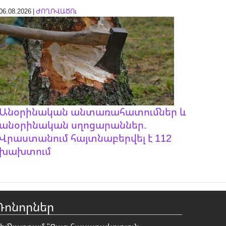
06.08.2026 |
ԺՈՂՈՎԱԾՈւ
Անօրինական անտառահատումներ և
անօրինական սղոցարաններ.
Վրաստանում հայտնաբերվել է 112
խախտում
Դոնորներ