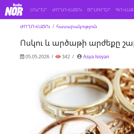
(current)
ԼՈւՐԵՐ
ԺՈՂՈՎԱԾՈւ
ԾՐԱԳՐԵՐ
ԳՈՎԱԶ
ԺՈՂՈՎԱԾՈւ
հասարակություն
Ոսկու և արծաթի արժեքը շա
05.05.2026
342
Asya Isoyan