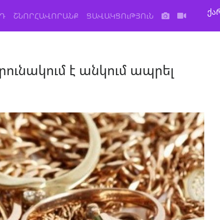
ქა
Դ
ՇՆՈՐՀԱՎՈՐԱՆՔ
ՑԱՎԱԿՑՈւԹՅՈւՆ
րունակում է անկում ապրել