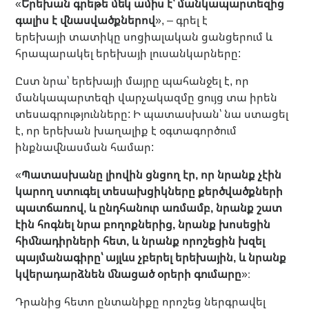
«
Երեխան գրեթե մեկ ամիս է՝ մանկապարտեզից
գալիս է վնասվածքներով
», – գրել է
երեխայի տատիկը սոցիալական ցանցերում և
հրապարակել երեխայի լուսանկարները:
Ըստ նրա՝ երեխայի մայրը պահանջել է, որ
մանկապարտեզի վարչակազմը ցույց տա իրեն
տեսագրությունները: Ի պատասխան՝ նա ստացել
է, որ երեխան խաղալիք է օգտագործում
ինքնավնասման համար:
«
Պատասխանը լիովին ցնցող էր, որ նրանք չէին
կարող ստուգել տեսախցիկները քերծվածքների
պատճառով, և ընդհանուր առմամբ, նրանք շատ
էին հոգնել նրա բողոքներից, նրանք խոսեցին
հիմնադիրների հետ, և նրանք որոշեցին խզել
պայմանագիրը՝ այլևս չբերել երեխային, և նրանք
կվերադարձնեն մնացած օրերի գումարը
»։
Դրանից հետո ընտանիքը որոշեց ներգրավել