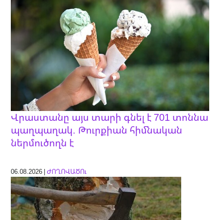
Վրաստանը այս տարի գնել է 701 տոննա
պաղպաղակ. Թուրքիան հիմնական
ներմուծողն է
06.08.2026 |
ԺՈՂՈՎԱԾՈւ