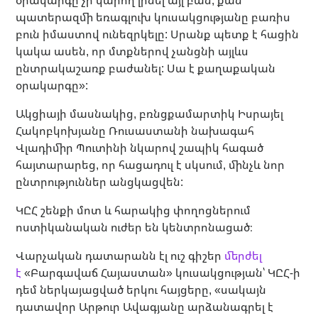
պատերազմի եռագլուխ կուսակցությանը բառիս
բուն իմաստով ունեզրկելը: Սրանք պետք է հացին
կակա ասեն, որ մտքներով չանցնի այլևս
ընտրակաշառք բաժանել: Սա է քաղաքական
օրակարգը»:
Ակցիայի մասնակից, բռնցքամարտիկ Իսրայել
Հակոբկոխյանը Ռուսաստանի նախագահ
Վլադիմիր Պուտինի նկարով շապիկ հագած
հայտարարեց, որ հացադուլ է սկսում, մինչև նոր
ընտրություններ անցկացվեն:
ԿԸՀ շենքի մոտ և հարակից փողոցներում
ոստիկանական ուժեր են կենտրոնացած։
Վարչական դատարանն էլ ուշ գիշեր
մերժել
է
«Բարգավաճ Հայաստան» կուսակցության՝ ԿԸՀ-ի
դեմ ներկայացված երկու հայցերը, «սակայն
դատավոր Արթուր Ավագյանը արձանագրել է