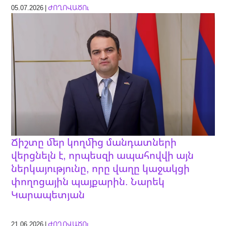
05.07.2026 |
ԺՈՂՈՎԱԾՈւ
Ճիշտը մեր կողմից մանդատների
վերցնելն է, որպեսզի ապահովվի այն
ներկայությունը, որը վաղը կաջակցի
փողոցային պայքարին. Նարեկ
Կարապետյան
21.06.2026 |
ԺՈՂՈՎԱԾՈւ