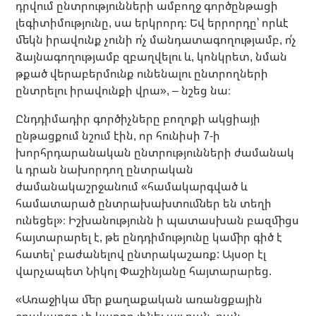
դրվում ընտրությունների ամբողջ գործընթացի
լեգիտիմությունը, սա երկրորդ։ Եվ երրորդը՝ որևէ
մեկն իրավունք չունի ո՛չ մանդատագողությամբ, ո՛չ
ձայնագողությամբ զբաղվելու և, կոնկրետ, նման
թքած վերաբերմունք ունենալու ընտրողների
ընտրելու իրավունքի վրա», – նշեց նա։
Ընդդիմադիր գործիչները բողոքի ակցիայի
ընթացքում նշում էին, որ հունիսի 7-ի
խորհրդարանական ընտրությունների ժամանակ
և դրան նախորդող ընտրական
ժամանակաշրջանում «համակարգված և
համատարած ընտրախախտումներ են տեղի
ունեցել»։ Իշխանությունն ի պատասխան բազմիցս
հայտարարել է, թե ընդդիմությունը կամիր գիծ է
հատել՝ բաժանելով ընտրակաշառք: Այսօր էլ
վարչապետ Նիկոլ Փաշինյանը հայտարարեց.
«Առաջիկա մեր քաղաքական առանցքային
օրակարգը չի կարող լինել այլ բան, քան