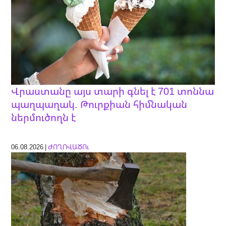
Վրաստանը այս տարի գնել է 701 տոննա
պաղպաղակ. Թուրքիան հիմնական
ներմուծողն է
06.08.2026 |
ԺՈՂՈՎԱԾՈւ