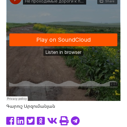
Գարուշ Արզումանյան