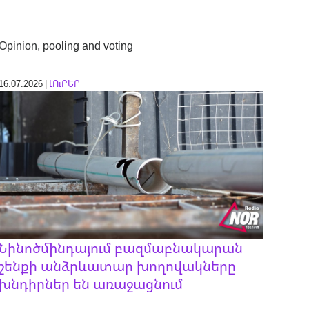
Opinion, pooling and voting
16.07.2026 |
ԼՈւՐԵՐ
Նինոծմինդայում բազմաբնակարան
շենքի անձրևատար խողովակները
խնդիրներ են առաջացնում