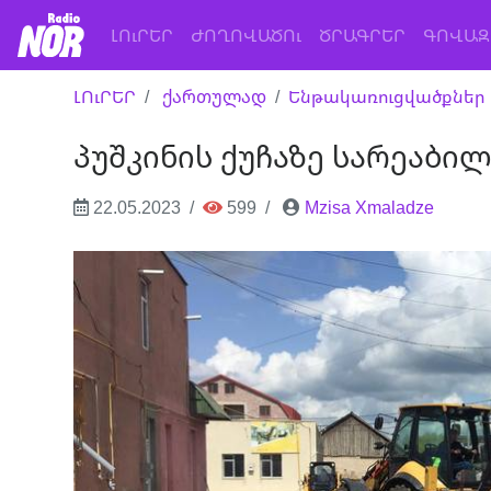
(current)
ԼՈւՐԵՐ
ԺՈՂՈՎԱԾՈւ
ԾՐԱԳՐԵՐ
ԳՈՎԱԶ
ԼՈւՐԵՐ
ქართულად
Ենթակառուցվածքներ
პუშკინის ქუჩაზე სარეაბი
22.05.2023
599
Mzisa Xmaladze