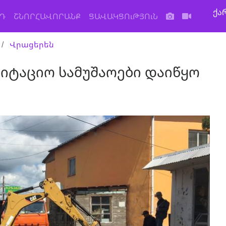
ქა
Դ
ՇՆՈՐՀԱՎՈՐԱՆՔ
ՑԱՎԱԿՑՈւԹՅՈւՆ
Վրացերեն
ლიტაციო სამუშაოები დაიწყო