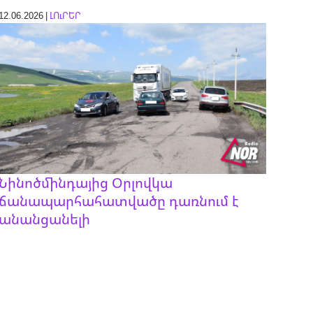
12.06.2026 |
ԼՈւՐԵՐ
Նինոծմինդայից Օրլովկա
ճանապարհահատվածը դառնում է
անանցանելի