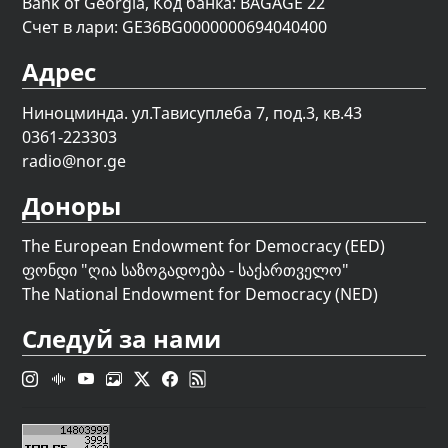
Bank of Georgia, Код банка: BAGAGE 22
Счет в лари: GE36BG0000000694040400
Адрес
Ниноцминда. ул.Тависуплеба 7, под.3, кв.43
0361-223303
radio@nor.ge
Доноры
The European Endowment for Democracy (EED)
ფონდი "
ღია საზოგადოება - საქართველო
"
The National Endowment for Democracy (NED)
Следуй за нами