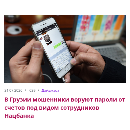
31.07.2026
639
Дайджест
В Грузии мошенники воруют пароли от
счетов под видом сотрудников
Нацбанка