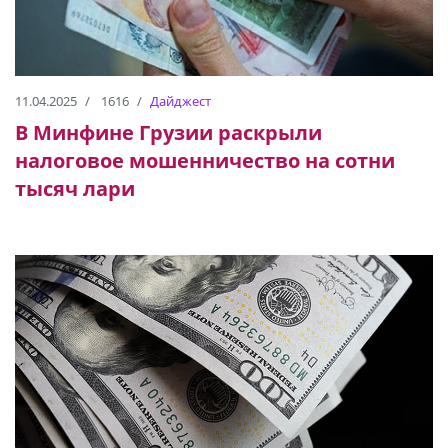
11.04.2025
1616
Дайджест
В Минфине Грузии раскрыли
налоговое мошенничество на сотни
тысяч лари