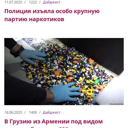
11.07.2025
1222
Дайджест
Полиция изъяла особо крупную
партию наркотиков
18.06.2025
1409
Дайджест
В Грузию из Армении под видом