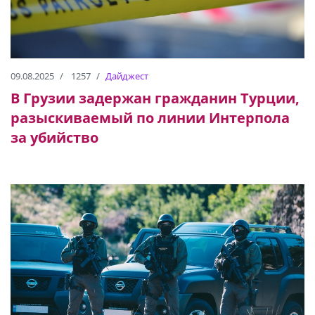
09.08.2025
1257
Дайджест
В Грузии задержан гражданин Турции,
разыскиваемый по линии Интерпола
за убийство