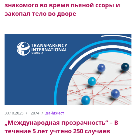
знакомого во время пьяной ссоры и
закопал тело во дворе
30.10.2025
2874
Дайджест
„Международная прозрачность“ – В
течение 5 лет учтено 250 случаев