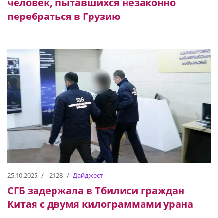
человек, пытавшихся незаконно
перебраться в Грузию
25.10.2025
2128
Дайджест
СГБ задержала в Тбилиси граждан
Китая с двумя килограммами урана