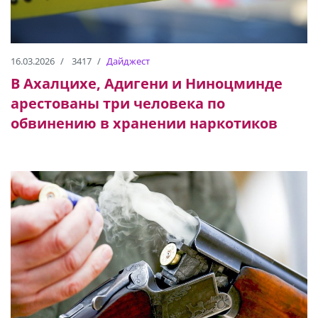
16.03.2026
3417
Дайджест
В Ахалцихе, Адигени и Ниноцминде
арестованы три человека по
обвинению в хранении наркотиков