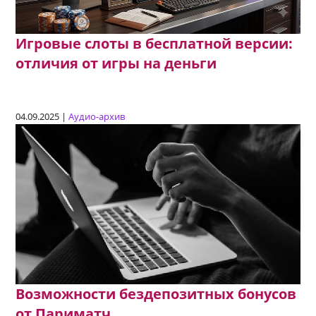
Игровые слоты в бесплатной версии:
отличия от игры на деньги
04.09.2025 |
Аудио-архив
Возможности бездепозитных бонусов
от Париматч