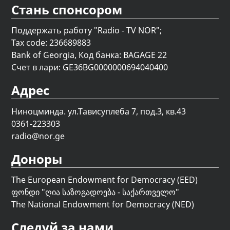
Стань спонсором
Поддержать работу "Radio - TV NOR";
Tax code: 236689883
Bank of Georgia, Код банка: BAGAGE 22
Счет в лари: GE36BG0000000694040400
Адрес
Ниноцминда. ул.Тависуплеба 7, под.3, кв.43
0361-223303
radio@nor.ge
Доноры
The European Endowment for Democracy (EED)
ფონდი "
ღია საზოგადოება - საქართველო
"
The National Endowment for Democracy (NED)
Следуй за нами