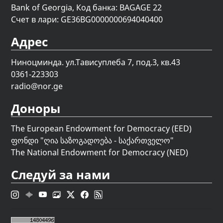
Bank of Georgia, Код банка: BAGAGE 22
Счет в лари: GE36BG0000000694040400
Адрес
Ниноцминда. ул.Тависуплеба 7, под.3, кв.43
0361-223303
radio@nor.ge
Доноры
The European Endowment for Democracy (EED)
ფონდი "
ღია საზოგადოება - საქართველო
"
The National Endowment for Democracy (NED)
Следуй за нами