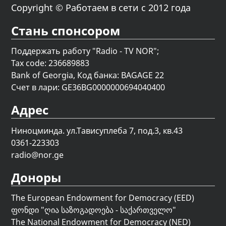
Copyright © Работаем в сети с 2012 года
Стань спонсором
Поддержать работу "Radio - TV NOR";
Tax code: 236689883
Bank of Georgia, Код банка: BAGAGE 22
Счет в лари: GE36BG0000000694040400
Адрес
Ниноцминда. ул.Тависуплеба 7, под.3, кв.43
0361-223303
radio@nor.ge
Доноры
The European Endowment for Democracy (EED)
ფონდი "
ღია საზოგადოება - საქართველო
"
The National Endowment for Democracy (NED)