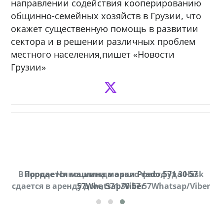
направлении содействия кооперированию
общинно-семейных хозяйств в Грузии, что
окажет существенную помощь в развитии
сектора и в решении различных проблем
местного населения,пишет «Новости
Грузии»
В городе Ниноцминда около фастфуда Hask
Продается машина марки Prado,571 30 57
П
cдается в аренду дом, 571 30 57 57Whatsap/Viber
57Whatsap/Viber