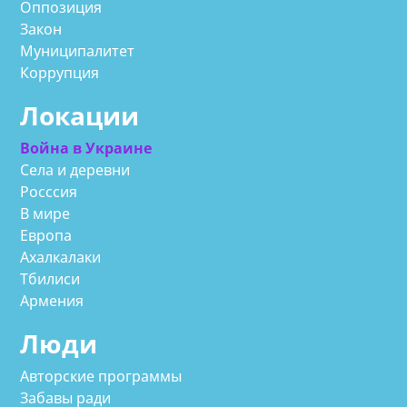
Оппозиция
Закон
Муниципалитет
Коррупция
Локации
Война в Украине
Села и деревни
Росссия
В мире
Европа
Ахалкалаки
Тбилиси
Армения
Люди
Авторские программы
Забавы ради