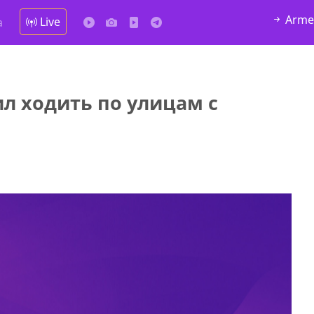
Arme
Live
а
л ходить по улицам с
у в