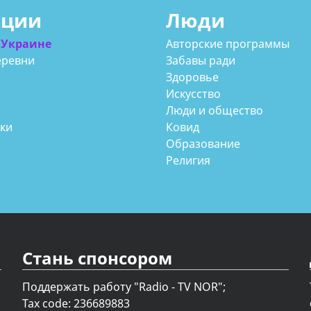
ации
Люди
 Украине
Авторские программы
еревни
Забавы ради
Здоровье
Искусство
Люди и общество
аки
Ковид
Образование
Религия
Стань спонсором
Поддержать работу "Radio - TV NOR";
Tax code: 236689883