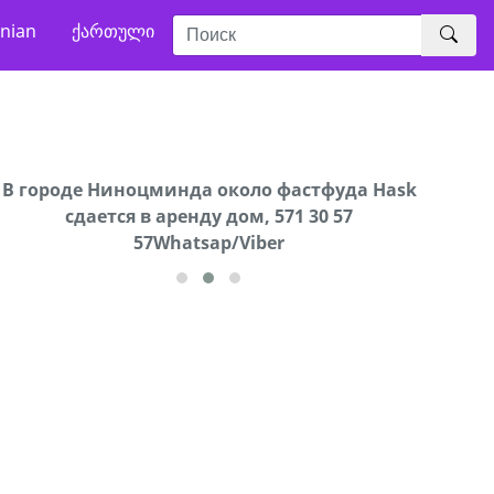
nian
ქართული
В городе Ниноцминда около фастфуда Hask
Продается машина марки Prado,571 30 57
Про
cдается в аренду дом, 571 30 57
57Whatsap/Viber
57Whatsap/Viber