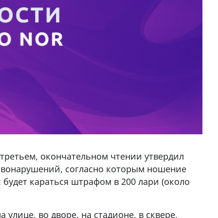
в третьем, окончательном чтении утвердил
авонарушений, согласно которым ношение
будет караться штрафом в 200 лари (около
 улице, во дворе, на стадионе, в сквере,