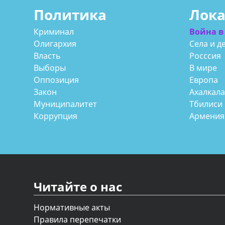
Политика
Лок
Криминал
Война в
Олигархия
Села и д
Власть
Росссия
Выборы
В мире
Оппозиция
Европа
Закон
Ахалкал
Муниципалитет
Тбилиси
Коррупция
Армения
Читайте о нас
Нормативные акты
Правила перепечатки