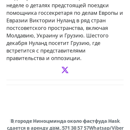
неделе о деталях предстоящей поездки
помощника госсекретаря по делам Европы и
Евразии Виктории Нуланд в ряд стран
постсоветского пространства, включая
Молдавию, Украину и Грузию. Шестого
декабря Нуланд посетит Грузию, где
встретится с представителями
правительства и оппозиции.
Продается соль оптом и в розницу в мешках,
В городе Ниноцминда около фастфуда Hask
cдается в аренду дом, 571 30 57 57Whatsap/Viber
500 22 47 42