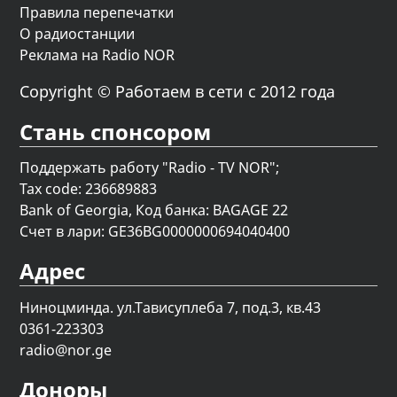
Правила перепечатки
О радиостанции
Реклама на Radio NOR
Copyright © Работаем в сети с 2012 года
Стань спонсором
Поддержать работу "Radio - TV NOR";
Tax code: 236689883
Bank of Georgia, Код банка: BAGAGE 22
Счет в лари: GE36BG0000000694040400
Адрес
Ниноцминда. ул.Тависуплеба 7, под.3, кв.43
0361-223303
radio@nor.ge
Доноры