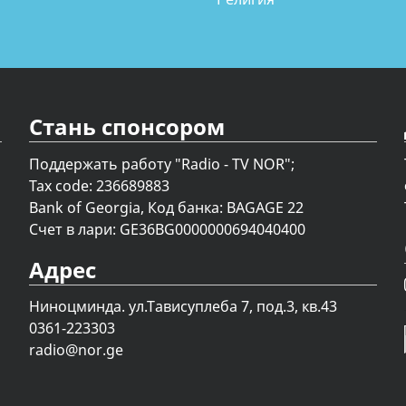
Стань спонсором
Поддержать работу "Radio - TV NOR";
Tax code: 236689883
Bank of Georgia, Код банка: BAGAGE 22
Счет в лари: GE36BG0000000694040400
Адрес
Ниноцминда. ул.Тависуплеба 7, под.3, кв.43
0361-223303
radio@nor.ge