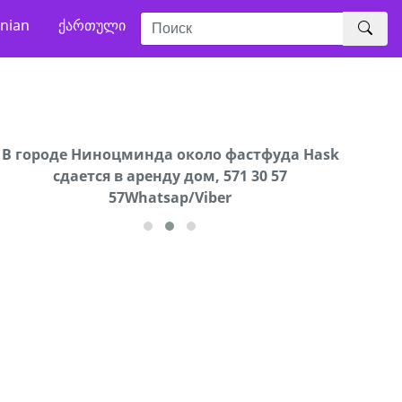
nian
ქართული
В городе Ниноцминда около фастфуда Hask
Продается машина марки Prado,571 30 57
Про
cдается в аренду дом, 571 30 57
57Whatsap/Viber
57Whatsap/Viber