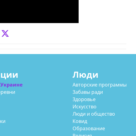
ации
Люди
 Украине
Авторские программы
еревни
Забавы ради
Здоровье
Искусство
Люди и общество
аки
Ковид
Образование
Религия