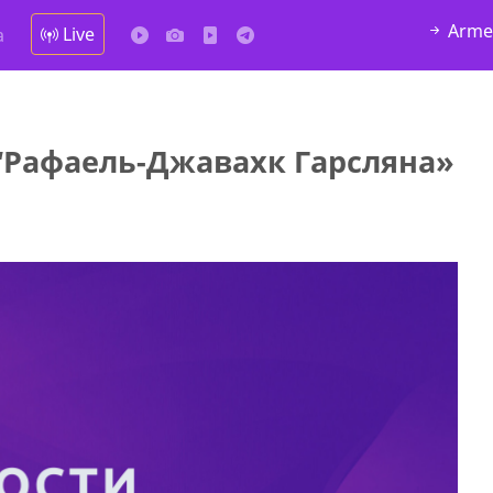
Arme
Live
а
“Рафаель-Джавахк Гарсляна»
у в