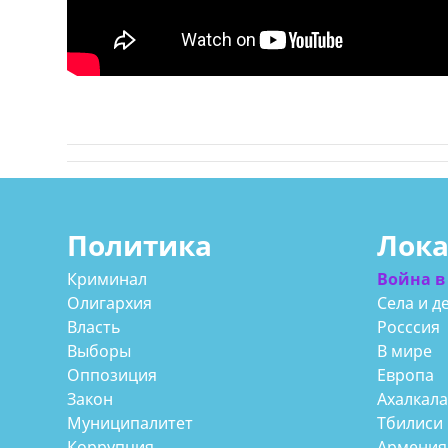
Политика
Лок
Криминал
Война в
Олигархия
Села и д
Власть
Росссия
Выборы
В мире
Оппозиция
Европа
Закон
Ахалкал
Муниципалитет
Тбилиси
Коррупция
Армения