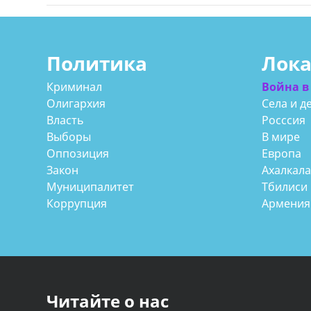
Политика
Лок
Криминал
Война в
Олигархия
Села и д
Власть
Росссия
Выборы
В мире
Оппозиция
Европа
Закон
Ахалкал
Муниципалитет
Тбилиси
Коррупция
Армения
Читайте о нас