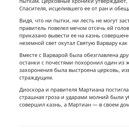
пыткам. Церковные хроники утверждают, 
Спасителя, исцелившего ее от ран и обещ
Видя, что ни пытки, ни лесть не могут за
правитель повелел мечом отсечь ей голов
приказано вывести ее на казнь совершенн
неземной свет окутал Святую Варвару как 
Вместе с Варварой была обезглавлена др
останки с почестями похоронил один из ж
захоронения была выстроена церковь, из
страждущим.
Диоскора и правителя Мартиана постигла
страшная гроза и ударами молний были уб
совершил казнь, а Мартиан — в своем дом