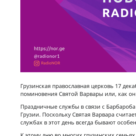
Грузинская православная церковь 17 дек
поминовения Святой Варвары или, как он 
Праздничные службы в связи с Барбароба
Грузии. Поскольку Святая Варвара счита
службах в этот день всегда бывают особе
К этому дню во многих грузинских семья