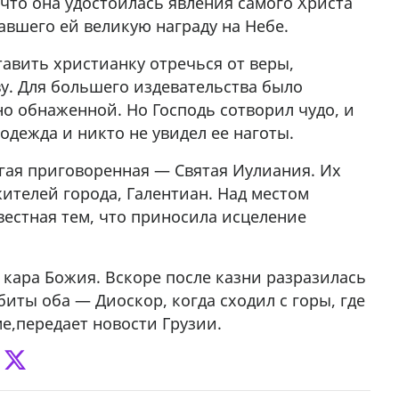
что она удостоилась явления самого Христа
авшего ей великую награду на Небе.
ставить христианку отречься от веры,
у. Для большего издевательства было
о обнаженной. Но Господь сотворил чудо, и
одежда и никто не увидел ее наготы.
угая приговоренная — Святая Иулиания. Их
ителей города, Галентиан. Над местом
вестная тем, что приносила исцеление
 кара Божия. Вскоре после казни разразилась
иты оба — Диоскор, когда сходил с горы, где
е,передает новости Грузии.