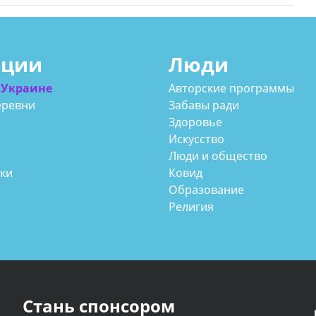
ации
Люди
 Украине
Авторские программы
еревни
Забавы ради
Здоровье
Искусство
Люди и общество
аки
Ковид
Образование
Религия
Стань спонсором