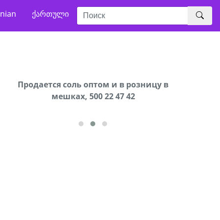
nian
ქართული
В городе Ниноцминда около фастфуда Hask
Продается соль оптом и в розницу в
Сро
cдается в аренду дом, 571 30 57
мешках, 500 22 47 42
57Whatsap/Viber