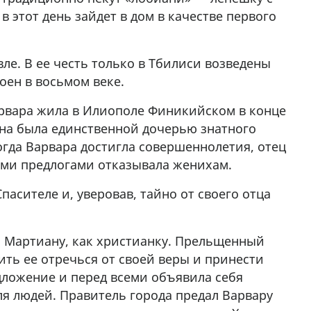
в этот день зайдет в дом в качестве первого
ле. В ее честь только в Тбилиси возведены
оен в восьмом веке.
арвара жила в Илиополе Финикийском в конце
Она была единственной дочерью знатного
огда Варвара достигла совершеннолетия, отец
ыми предлогами отказывала женихам.
Спасителе и, уверовав, тайно от своего отца
а Мартиану, как христианку. Прельщенный
ть ее отречься от своей веры и принести
дложение и перед всеми объявила себя
ля людей. Правитель города предал Варвару