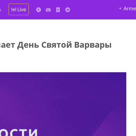
Arme
Live
а
чает День Святой Варвары
алка
4