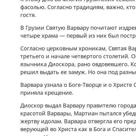
фасолью. Согласно традициям, важно, кто 
гостя.
В Грузии Святую Варвару почитают издрев
четыре храма — первый из них был постр
Согласно церковным хроникам, Святая В
третьего и начале четвертого столетий. 
язычника Диоскора, рано овдовевшего. К
решил выдать ее замуж. Но она под разн
Варвара узнала о Боге-Творце и о Христе 
приняла крещение.
Диоскор выдал Варвару правителю город
красотой Варвары, Мартиан пытался убеди
жертву идолам. Варвара отвергла его пре
верующей во Христа как в Бога и Спасите