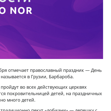
абря отмечает православный праздник — День
называется в Грузии, Барбароба.
 пройдут во всех действующих церквях
ется покровительницей детей, на праздничных
нно много детей.
х традиционно пекут «лобиани» — лепешку с