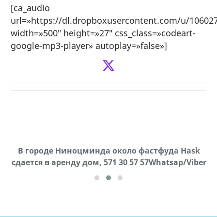
[ca_audio
url=»https://dl.dropboxusercontent.com/u/10
width=»500″ height=»27″ css_class=»codeart-
google-mp3-player» autoplay=»false»]
В городе Ниноцминда около фастфуда Hask
Продается машина марки Prado,571 30 57
П
cдается в аренду дом, 571 30 57 57Whatsap/Viber
57Whatsap/Viber