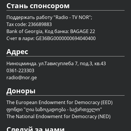
Стань спонсором
Поддержать работу "Radio - TV NOR";
Tax code: 236689883
Bank of Georgia, Код банка: BAGAGE 22
Счет в лари: GE36BG0000000694040400
Адрес
Ниноцминда. ул.Тависуплеба 7, под.3, кв.43
0361-223303
radio@nor.ge
Доноры
The European Endowment for Democracy (EED)
ფონდი "
ღია საზოგადოება - საქართველო
"
The National Endowment for Democracy (NED)
Следуй за нами