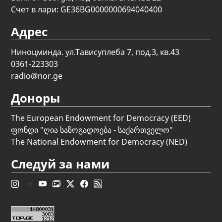
Счет в лари: GE36BG0000000694040400
Адрес
Ниноцминда. ул.Тависуплеба 7, под.3, кв.43
0361-223303
radio@nor.ge
Доноры
The European Endowment for Democracy (EED)
ფონდი "
ღია საზოგადოება - საქართველო
"
The National Endowment for Democracy (NED)
Следуй за нами