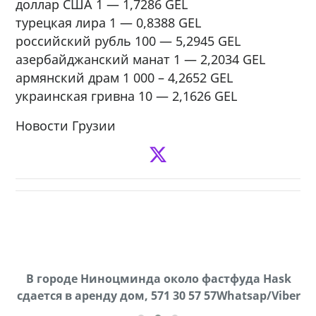
доллар США 1 — 1,7286 GEL
турецкая лира 1 — 0,8388 GEL
российский рубль 100 — 5,2945 GEL
азербайджанский манат 1 — 2,2034 GEL
армянский драм 1 000 – 4,2652 GEL
украинская гривна 10 — 2,1626 GEL
Новости Грузии
В городе Ниноцминда около фастфуда Hask
Продается машина марки Prado,571 30 57
П
cдается в аренду дом, 571 30 57 57Whatsap/Viber
57Whatsap/Viber