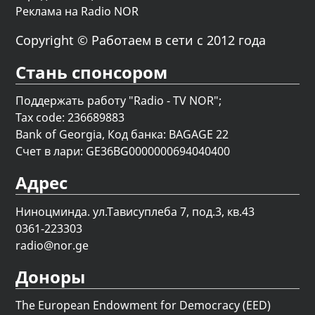
Реклама на Radio NOR
Copyright © Работаем в сети с 2012 года
Стань спонсором
Поддержать работу "Radio - TV NOR";
Tax code: 236689883
Bank of Georgia, Код банка: BAGAGE 22
Счет в лари: GE36BG0000000694040400
Адрес
Ниноцминда. ул.Тависуплеба 7, под.3, кв.43
0361-223303
radio@nor.ge
Доноры
The European Endowment for Democracy (EED)