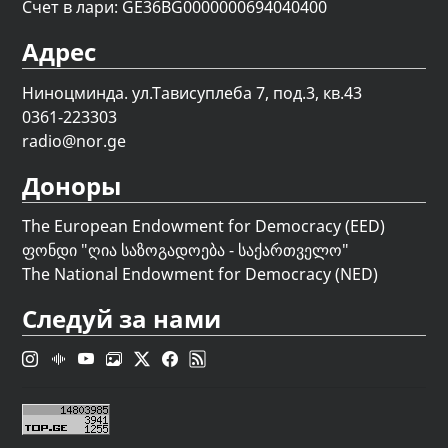
Счет в лари: GE36BG0000000694040400
Адрес
Ниноцминда. ул.Тависуплеба 7, под.3, кв.43
0361-223303
radio@nor.ge
Доноры
The European Endowment for Democracy (EED)
ფონდი "
ღია საზოგადოება - საქართველო
"
The National Endowment for Democracy (NED)
Следуй за нами