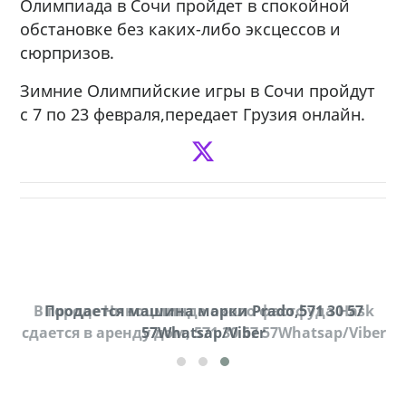
Олимпиада в Сочи пройдет в спокойной
обстановке без каких-либо эксцессов и
сюрпризов.
Зимние Олимпийские игры в Сочи пройдут
с 7 по 23 февраля,передает Грузия онлайн.
В городе Ниноцминда около фастфуда Hask
Продается машина марки Prado,571 30 57
Пр
cдается в аренду дом, 571 30 57 57Whatsap/Viber
57Whatsap/Viber