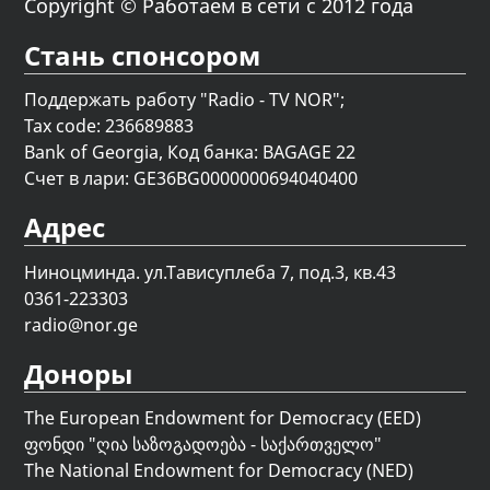
Copyright © Работаем в сети с 2012 года
Стань спонсором
Поддержать работу "Radio - TV NOR";
Tax code: 236689883
Bank of Georgia, Код банка: BAGAGE 22
Счет в лари: GE36BG0000000694040400
Адрес
Ниноцминда. ул.Тависуплеба 7, под.3, кв.43
0361-223303
radio@nor.ge
Доноры
The European Endowment for Democracy (EED)
ფონდი "
ღია საზოგადოება - საქართველო
"
The National Endowment for Democracy (NED)