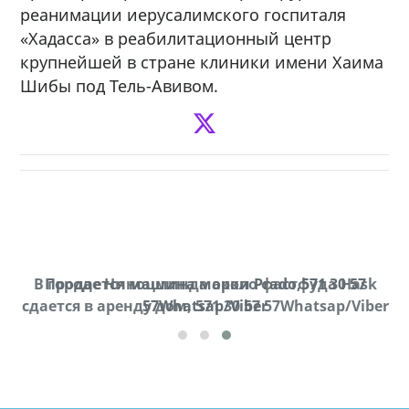
реанимации иерусалимского госпиталя
«Хадасса» в реабилитационный центр
крупнейшей в стране клиники имени Хаима
Шибы под Тель-Авивом.
В городе Ниноцминда около фастфуда Hask
Продается машина марки Prado,571 30 57
П
cдается в аренду дом, 571 30 57 57Whatsap/Viber
57Whatsap/Viber