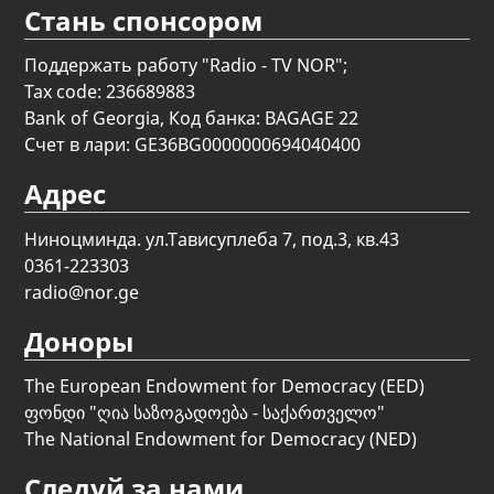
Стань спонсором
Поддержать работу "Radio - TV NOR";
Tax code: 236689883
Bank of Georgia, Код банка: BAGAGE 22
Счет в лари: GE36BG0000000694040400
Адрес
Ниноцминда. ул.Тависуплеба 7, под.3, кв.43
0361-223303
radio@nor.ge
Доноры
The European Endowment for Democracy (EED)
ფონდი "
ღია საზოგადოება - საქართველო
"
The National Endowment for Democracy (NED)
Следуй за нами