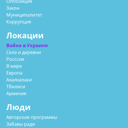
Оппозиция
Закон
Муниципалитет
Коррупция
Локации
Война в Украине
Села и деревни
Росссия
В мире
Европа
Ахалкалаки
Тбилиси
Армения
Люди
Авторские программы
Забавы ради