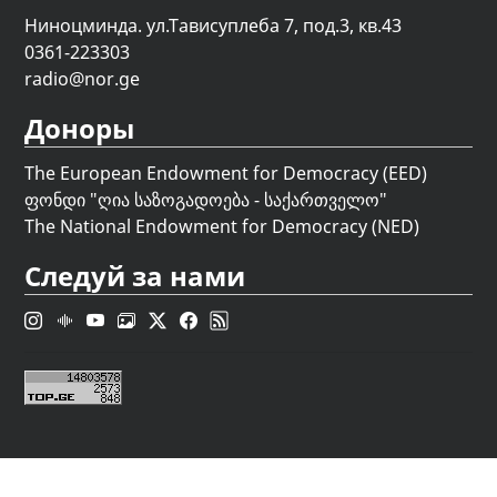
Ниноцминда. ул.Тависуплеба 7, под.3, кв.43
0361-223303
radio@nor.ge
Доноры
The European Endowment for Democracy (EED)
ფონდი "
ღია საზოგადოება - საქართველო
"
The National Endowment for Democracy (NED)
Следуй за нами