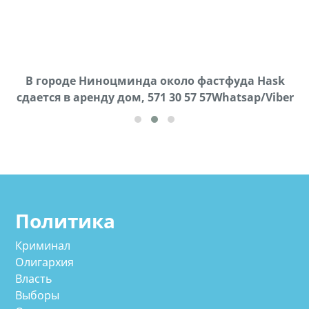
В городе Ниноцминда около фастфуда Hask
Продается машина марки Prado,571 30 57
П
cдается в аренду дом, 571 30 57 57Whatsap/Viber
57Whatsap/Viber
Политика
Криминал
Олигархия
Власть
Выборы