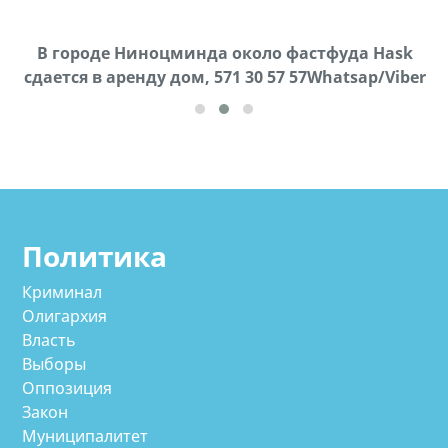
В городе Ниноцминда около фастфуда Hask
Продается машина марки Prado,571 30 57
П
cдается в аренду дом, 571 30 57 57Whatsap/Viber
57Whatsap/Viber
Политика
Криминал
Олигархия
Власть
Выборы
Оппозиция
Закон
Муниципалитет