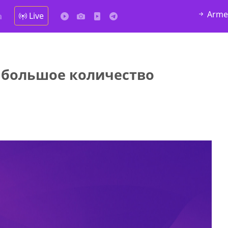
Arme
Live
а
 большое количество
у в