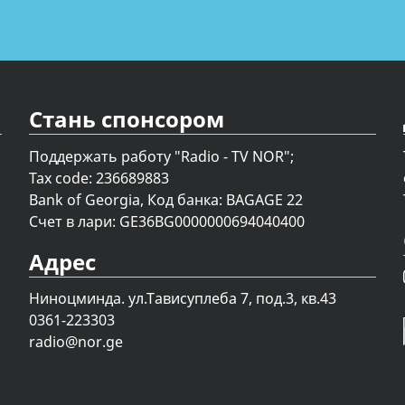
Стань спонсором
Поддержать работу "Radio - TV NOR";
Tax code: 236689883
Bank of Georgia, Код банка: BAGAGE 22
Счет в лари: GE36BG0000000694040400
Адрес
Ниноцминда. ул.Тависуплеба 7, под.3, кв.43
0361-223303
radio@nor.ge