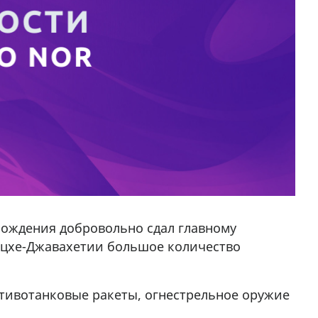
рождения добровольно сдал главному
мцхе-Джавахетии большое количество
тивотанковые ракеты, огнестрельное оружие