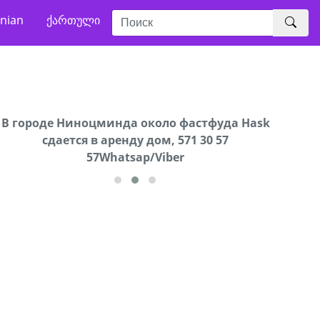
nian
ქართული
В городе Ниноцминда около фастфуда Hask
Продается машина марки Prado,571 30 57
Про
cдается в аренду дом, 571 30 57
57Whatsap/Viber
57Whatsap/Viber