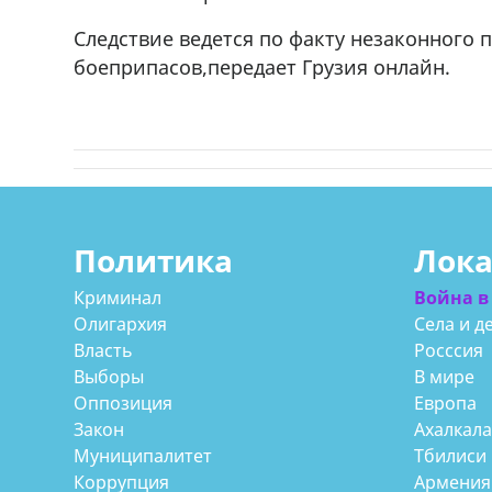
Следствие ведется по факту незаконного
боеприпасов,передает Грузия онлайн.
Политика
Лок
Криминал
Война в
Олигархия
Села и д
Власть
Росссия
Выборы
В мире
Оппозиция
Европа
Закон
Ахалкал
Муниципалитет
Тбилиси
Коррупция
Армения