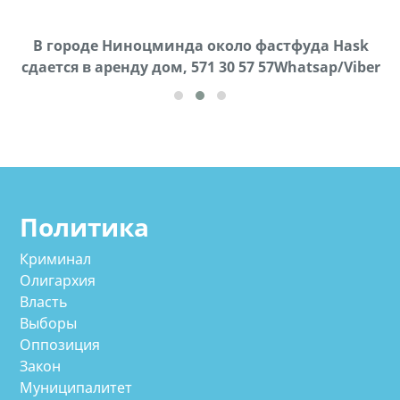
В городе Ниноцминда около фастфуда Hask
Продается машина марки Prado,571 30 57
Пр
cдается в аренду дом, 571 30 57 57Whatsap/Viber
57Whatsap/Viber
Политика
Криминал
Олигархия
Власть
Выборы
Оппозиция
Закон
Муниципалитет