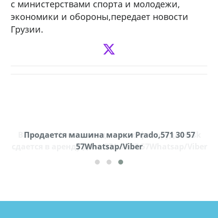
с министерствами спорта и молодежи,
экономики и обороны,передает новости
Грузии.
В городе Ниноцминда около фастфуда Hask
Продается машина марки Prado,571 30 57
П
cдается в аренду дом, 571 30 57 57Whatsap/Viber
57Whatsap/Viber