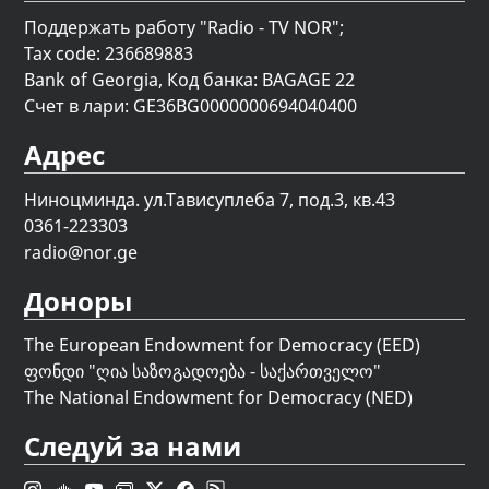
Поддержать работу "Radio - TV NOR";
Tax code: 236689883
Bank of Georgia, Код банка: BAGAGE 22
Счет в лари: GE36BG0000000694040400
Адрес
Ниноцминда. ул.Тависуплеба 7, под.3, кв.43
0361-223303
radio@nor.ge
Доноры
The European Endowment for Democracy (EED)
ფონდი "
ღია საზოგადოება - საქართველო
"
The National Endowment for Democracy (NED)
Следуй за нами