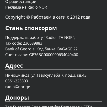
О радиостанции
Реклама на Radio NOR
Copyright © Работаем в сети с 2012 года
Стань спонсором
Поддержать работу "Radio - TV NOR";
Tax code: 236689883
Bank of Georgia, Код банка: BAGAGE 22
Счет в лари: GE36BG0000000694040400
Адрес
Ниноцминда. ул.Тависуплеба 7, под.3, кв.43
0361-223303
radio@nor.ge
Доноры
The European Endowment for Democracy (EED)