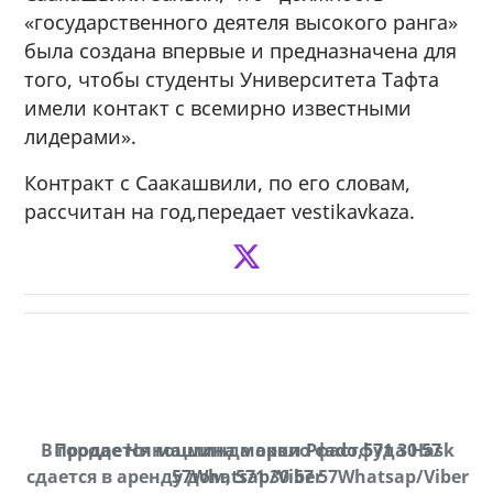
«государственного деятеля высокого ранга»
была создана впервые и предназначена для
того, чтобы студенты Университета Тафта
имели контакт с всемирно известными
лидерами».
Контракт с Саакашвили, по его словам,
рассчитан на год,передает vestikavkaza.
В городе Ниноцминда около фастфуда Hask
Продается машина марки Prado,571 30 57
П
cдается в аренду дом, 571 30 57 57Whatsap/Viber
57Whatsap/Viber