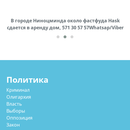
В городе Ниноцминда около фастфуда Hask
Продается машина марки Prado,571 30 57
П
cдается в аренду дом, 571 30 57 57Whatsap/Viber
57Whatsap/Viber
Политика
Криминал
Олигархия
Власть
Выборы
Оппозиция
Закон