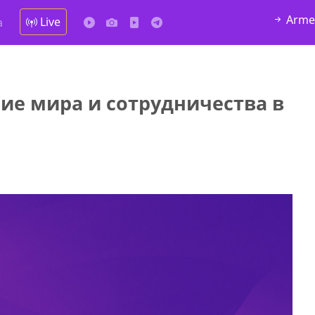
Arme
Live
а
ние мира и сотрудничества в
алка
4