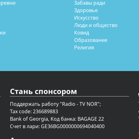
еревни
Забавы ради
Здоровье
Искусство
Люди и общество
аки
Ковид
Образование
Религия
Стань спонсором
Поддержать работу "Radio - TV NOR";
Tax code: 236689883
Bank of Georgia, Код банка: BAGAGE 22
Счет в лари: GE36BG0000000694040400