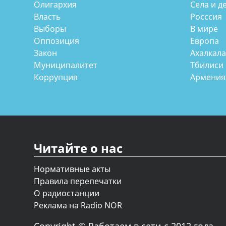
Олигархия
Села и д
Власть
Росссия
Выборы
В мире
Оппозиция
Европа
Закон
Ахалкал
Муниципалитет
Тбилиси
Коррупция
Армения
Читайте о нас
Нормативные акты
Правила перепечатки
О радиостанции
Реклама на Radio NOR
Copyright © Работаем в сети с 2012 года