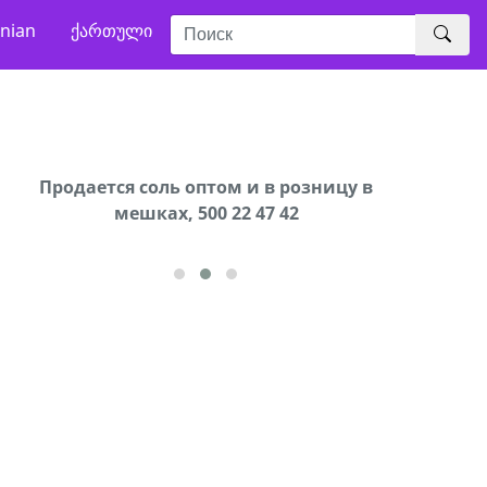
nian
ქართული
В городе Ниноцминда около фастфуда Hask
Продается соль оптом и в розницу в
Сро
cдается в аренду дом, 571 30 57
мешках, 500 22 47 42
57Whatsap/Viber