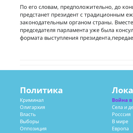
По его словам, предположительно, до кон
предстанет президент с традиционным е
законодательным органом страны. Вместе с
председателя парламента уже была консу
формата выступления президента,передае
Политика
Лок
Криминал
Война в
Олигархия
Села и д
Власть
Росссия
Выборы
В мире
Оппозиция
Европа