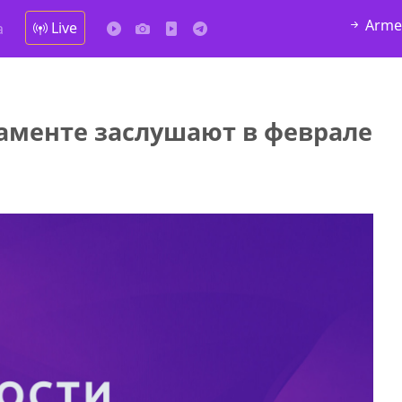
Arme
Live
а
ламенте заслушают в феврале
у в