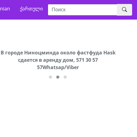
nian
ქართული
В городе Ниноцминда около фастфуда Hask
Продается машина марки Prado,571 30 57
Про
cдается в аренду дом, 571 30 57
57Whatsap/Viber
57Whatsap/Viber