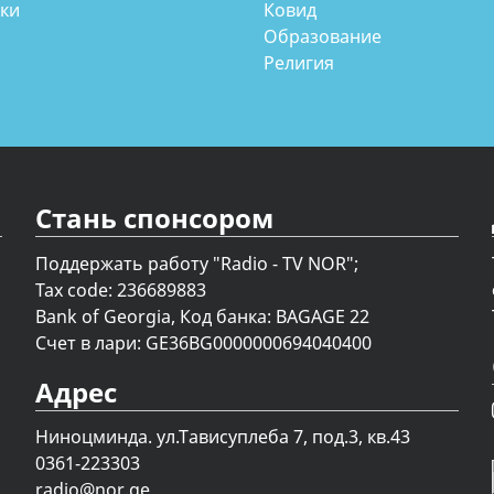
аки
Ковид
Образование
Религия
Стань спонсором
Поддержать работу "Radio - TV NOR";
Tax code: 236689883
Bank of Georgia, Код банка: BAGAGE 22
Счет в лари: GE36BG0000000694040400
Адрес
Ниноцминда. ул.Тависуплеба 7, под.3, кв.43
0361-223303
radio@nor.ge