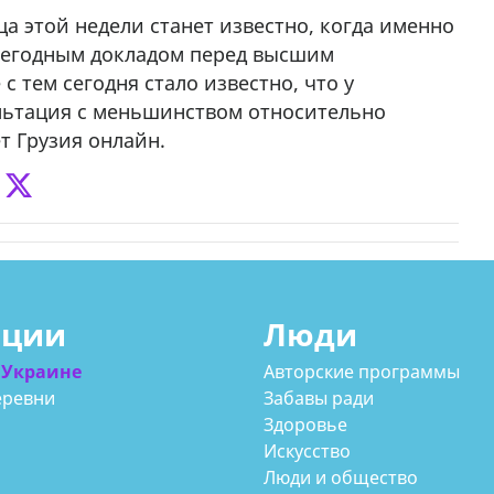
ца этой недели станет известно, когда именно
жегодным докладом перед высшим
 тем сегодня стало известно, что у
льтация с меньшинством относительно
т Грузия онлайн.
ации
Люди
 Украине
Авторские программы
еревни
Забавы ради
Здоровье
Искусство
Люди и общество