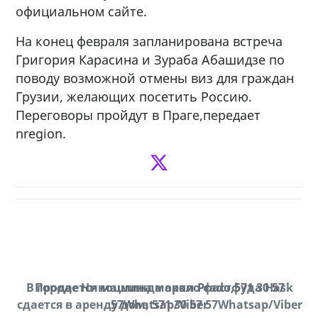
официальном сайте.
На конец февраля запланирована встреча
Григория Карасина и Зураба Абашидзе по
поводу возможной отмены виз для граждан
Грузии, желающих посетить Россию.
Переговоры пройдут в Праге,передает
nregion.
В городе Ниноцминда около фастфуда Hask
Продается машина марки Prado,571 30 57
П
cдается в аренду дом, 571 30 57 57Whatsap/Viber
57Whatsap/Viber