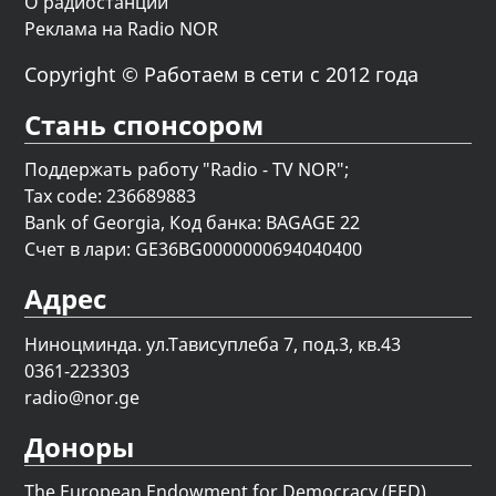
О радиостанции
Реклама на Radio NOR
Copyright © Работаем в сети с 2012 года
Стань спонсором
Поддержать работу "Radio - TV NOR";
Tax code: 236689883
Bank of Georgia, Код банка: BAGAGE 22
Счет в лари: GE36BG0000000694040400
Адрес
Ниноцминда. ул.Тависуплеба 7, под.3, кв.43
0361-223303
radio@nor.ge
Доноры
The European Endowment for Democracy (EED)