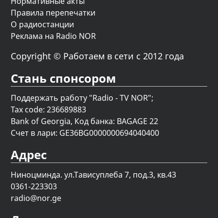
Нормативные акты
Правила перепечатки
О радиостанции
Реклама на Radio NOR
Copyright © Работаем в сети с 2012 года
Стань спонсором
Поддержать работу "Radio - TV NOR";
Tax code: 236689883
Bank of Georgia, Код банка: BAGAGE 22
Счет в лари: GE36BG0000000694040400
Адрес
Ниноцминда. ул.Тависуплеба 7, под.3, кв.43
0361-223303
radio@nor.ge