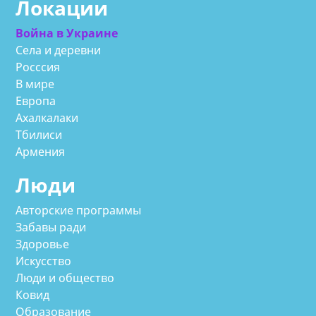
Локации
Война в Украине
Села и деревни
Росссия
В мире
Европа
Ахалкалаки
Тбилиси
Армения
Люди
Авторские программы
Забавы ради
Здоровье
Искусство
Люди и общество
Ковид
Образование