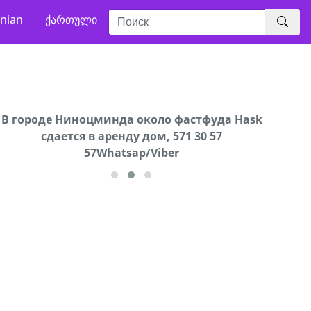
nian
ქართული
В городе Ниноцминда около фастфуда Hask
Продается машина марки Prado,571 30 57
Про
cдается в аренду дом, 571 30 57
57Whatsap/Viber
57Whatsap/Viber