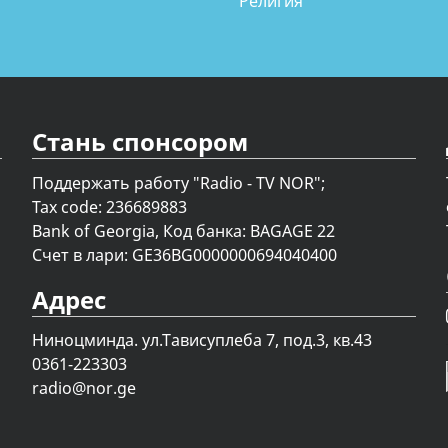
Религия
Стань спонсором
Поддержать работу "Radio - TV NOR";
Tax code: 236689883
Bank of Georgia, Код банка: BAGAGE 22
Счет в лари: GE36BG0000000694040400
Адрес
Ниноцминда. ул.Тависуплеба 7, под.3, кв.43
0361-223303
radio@nor.ge