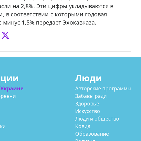
сли на 2,8%. Эти цифры укладываются в
, в соответствии с которыми годовая
-минус 1,5%,передает Эхокавказа.
ации
Люди
 Украине
Авторские программы
еревни
Забавы ради
Здоровье
Искусство
Люди и общество
аки
Ковид
Образование