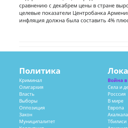
сравнению с декабрем цены в стране выро
целевые показатели Центробанка Армении
инфляция должна была составить 4% плюс
Политика
Лок
Криминал
Война в
Олигархия
Села и д
Власть
Росссия
Выборы
В мире
Оппозиция
Европа
Закон
Ахалкал
Муниципалитет
Тбилиси