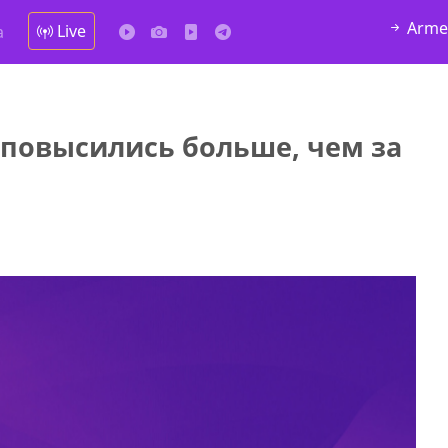
Arme
Live
а
 повысились больше, чем за
у в