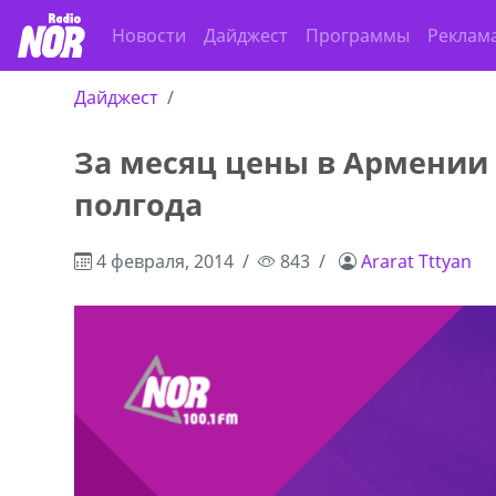
Новости
Дайджест
Программы
Реклам
Дайджест
За месяц цены в Армении
ado,571 30 57
Продается соль оптом и в розниц
полгода
r
мешках, 500 22 47 42
4 февраля, 2014
843
Ararat Tttyan