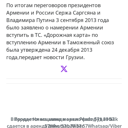
По итогам переговоров президентов
Армении и России Сержа Саргсяна и
Владимира Путина 3 сентября 2013 года
было заявлено о намерении Армении
вступить в ТС. «Дорожная карта» по
вступлению Армении в Таможенный союз
была утверждена 24 декабря 2013
года,передает новости Грузии.
В городе Ниноцминда около фастфуда Hask
Продается машина марки Prado,571 30 57
П
cдается в аренду дом, 571 30 57 57Whatsap/Viber
57Whatsap/Viber