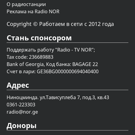
О радиостанции
Реклама на Radio NOR
Copyright © Работаем в сети с 2012 года
Стань спонсором
Поддержать работу "Radio - TV NOR";
Tax code: 236689883
Bank of Georgia, Код банка: BAGAGE 22
Счет в лари: GE36BG0000000694040400
Адрес
Ниноцминда. ул.Тависуплеба 7, под.3, кв.43
0361-223303
radio@nor.ge
Доноры